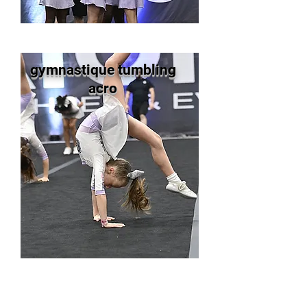
gymnastique tumbling
acro
BIENVENUE